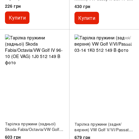
06
226 грн
430 грн
Купити
Купити
Тарілка пружини (задньої)
Тарілка пружини (задня/
Skoda Fabia/Octavia/VW Golf
верхня) VW Golf V/VI/Passat
IV 96-10 (OE VAG)
03-14
603 грн
679 грн