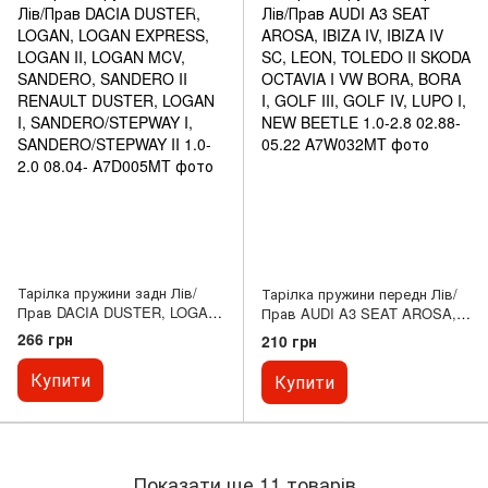
Тарілка пружини задн Лів/
Тарілка пружини передн Лів/
Прав DACIA DUSTER, LOGAN,
Прав AUDI A3 SEAT AROSA,
LOGAN EXPRESS, LOGAN II,
IBIZA IV, IBIZA IV SC, LEON,
266 грн
210 грн
LOGAN MCV, SANDERO,
TOLEDO II SKODA OCTAVIA I
SANDERO II RENAULT
VW BORA, BORA I, GOLF III,
Купити
Купити
DUSTER, LOGAN I,
GOLF IV, LUPO I, NEW
SANDERO/STEPWAY I,
BEETLE 1.0-2.8 02.88-05.22
SANDERO/STEPWAY II 1.0-2.0
08.04-
Показати ще 11 товарів