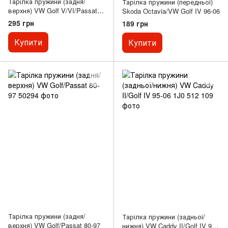
Тарілка пружини (задня/
Тарілка пружини (передньої)
верхня) VW Golf V/VI/Passat
Skoda Octavia/VW Golf IV 96-06
03-14
295 грн
189 грн
Купити
Купити
Тарілка пружини (задня/
Тарілка пружини (задньої/
верхня) VW Golf/Passat 80-97
нижня) VW Caddy II/Golf IV 95-