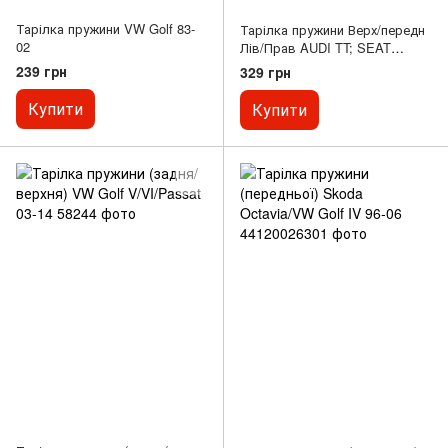
Тарілка пружини VW Golf 83-
Тарілка пружини Верх/передн
02
Лів/Прав AUDI TT; SEAT
AROSA, LEON, TOLEDO II;
239 грн
329 грн
SKODA OCTAVIA I, OCTAVIA II,
OCTAVIA I/KOMBI; VW BORA,
Купити
Купити
BORA I, CORRADO, GOLF IV,
LUPO I, NEW BEETLE 1.0-3.2
08.91-12.13