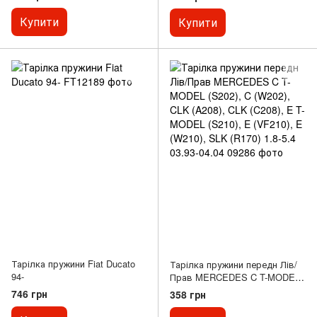
Купити
Купити
Тарілка пружини Fiat Ducato
Тарілка пружини передн Лів/
94-
Прав MERCEDES C T-MODEL
(S202), C (W202), CLK (A208),
746 грн
358 грн
CLK (C208), E T-MODEL (S210),
E (VF210), E (W210), SLK