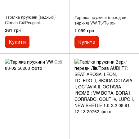
Тарілка пружини (задньої)
Тарілка пружини (передня/
Citroen C4/Peugeot
верхня) VW T5/T6 03-
3008/307/308 00-16
261 грн
1 099 грн
Купити
Купити