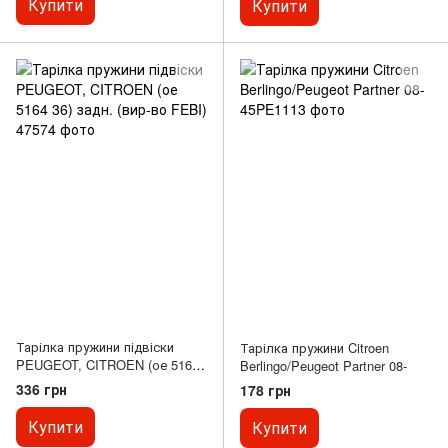
Купити
Купити
(R170) 1.8-5.4 03.93-04.04
Тарілка пружини підвіски
Тарілка пружини Citroen
PEUGEOT, CITROEN (ое 5164
Berlingo/Peugeot Partner 08-
36) задн. (вир-во FEBI)
336 грн
178 грн
Купити
Купити