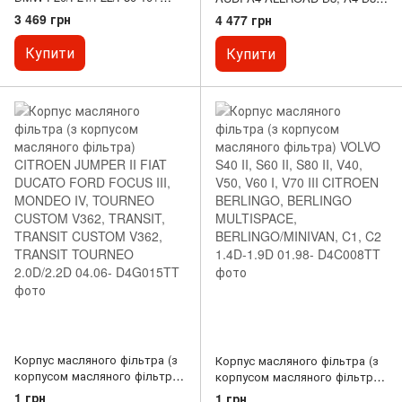
(вир-во Van Wezel)
A5, A6 ALLROAD C7, A6 C7,
3 469 грн
4 477 грн
A7, A8 D4, Q5, Q7 VW
TOUAREG 3.0D 11.07-09.18
Купити
Купити
Корпус масляного фільтра (з
Корпус масляного фільтра (з
корпусом масляного фільтра)
корпусом масляного фільтра)
CITROEN JUMPER II FIAT
VOLVO S40 II, S60 II, S80 II,
1 грн
1 грн