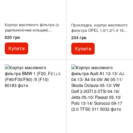
Корпус масляного фільтра (з
Прокладка, корпус масляного
ущильнюючим кільцем)
фильтра OPEL 1,0/1,2/1,4 16V
NISSAN PRIMASTAR,
Z10XEP/Z12XEP/Z14XEP
620 грн
234 грн
QASHQAI I, X-TRAIL, X-TRAIL
II; OPEL MOVANO A, VIVARO
Купити
Купити
A; RENAULT ESPACE IV,
GRAND SCENIC II, GRAND
SCENIC III 1.2D-2.5D 10.01-