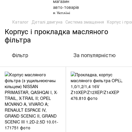
Каталог
Деталі двигуна
Система змащення
Корпус і пр
Корпус і прокладка масляного
фільтра
Фільтр
За популярністю