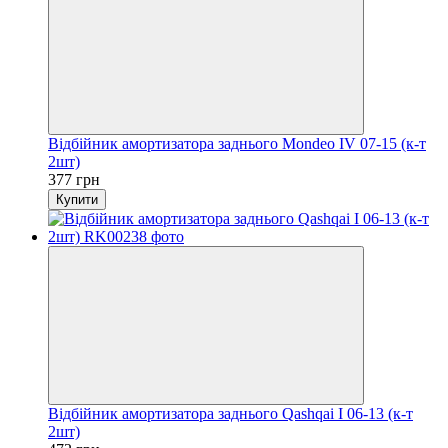
Відбійник амортизатора заднього Mondeo IV 07-15 (к-т
2шт)
377 грн
Купити
Відбійник амортизатора заднього Qashqai I 06-13 (к-т
2шт)