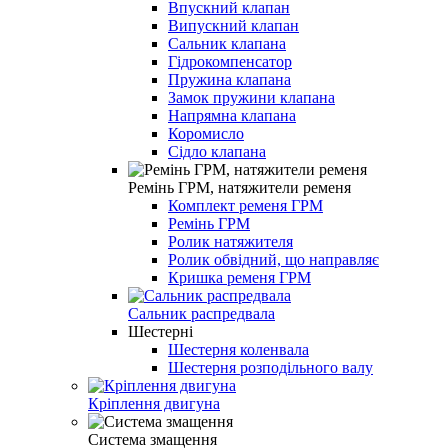
Впускний клапан
Випускний клапан
Сальник клапана
Гідрокомпенсатор
Пружина клапана
Замок пружини клапана
Напрямна клапана
Коромисло
Сідло клапана
Ремінь ГРМ, натяжители ременя
Комплект ременя ГРМ
Ремінь ГРМ
Ролик натяжителя
Ролик обвідний, що направляє
Кришка ременя ГРМ
Сальник распредвала
Шестерні
Шестерня коленвала
Шестерня розподільного валу
Кріплення двигуна
Система змащення