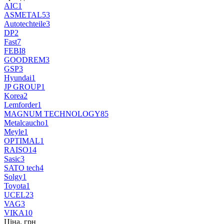
AIC
1
ASMETAL
53
Autotechteile
3
DP
2
Fast
7
FEBI
8
GOODREM
3
GSP
3
Hyundai
1
JP GROUP
1
Korea
2
Lemforder
1
MAGNUM TECHNOLOGY
85
Metalcaucho
1
Meyle
1
OPTIMAL
1
RAISO
14
Sasic
3
SATO tech
4
Solgy
1
Toyota
1
UCEL
23
VAG
3
VIKA
10
Ціна, грн