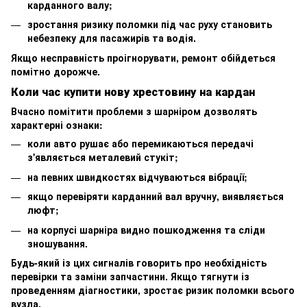
карданного валу;
зростання ризику поломки під час руху становить
небезпеку для пасажирів та водія.
Якщо несправність проігнорувати, ремонт обійдеться
помітно дорожче.
Коли час купити нову хрестовину на кардан
Вчасно помітити проблеми з шарніром дозволять
характерні ознаки:
коли авто рушає або перемикаються передачі
з'являється металевий стукіт;
на певних швидкостях відчуваються вібрації;
якщо перевіряти карданний вал вручну, виявляється
люфт;
на корпусі шарніра видно пошкодження та сліди
зношування.
Будь-який із цих сигналів говорить про необхідність
перевірки та заміни запчастини. Якщо тягнути із
проведенням діагностики, зростає ризик поломки всього
вузла.