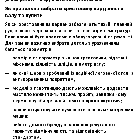
Як правильно вибрати хрестовину карданного
валу та купити
Якісні хрестовини на кардан забезпечать тихий і плавний
рух, стійкість до навантажень та перепадів температур.
Вони повинні бути простими в обслуговуванні та ремонті.
Для заміни важливо вибрати деталь з урахуванням
багатьох параметрів:
розмірів та параметрів чашок хрестовини, відстані
між ними, кількість шліців, діаметр валу;
якісний шарнір зроблений із надійної легованої сталі з
антикорозійним покриттям;
моделі з тавотницею дають можливість додавати
мастило кожні 10-15 тис.км. пробігу, завдяки чому
термін служби деталей помітно продовжується;
важливо враховувати сумісність із різними моделями
машин;
вибір відомого бренду з надійною репутацією
гарантує відмінну якість та відповідність
стандартам.