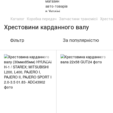
Каталог
Коробка передач
Запчастини трансмісії
Хресто
Хрестовини карданного валу
Фільтр
За популярністю