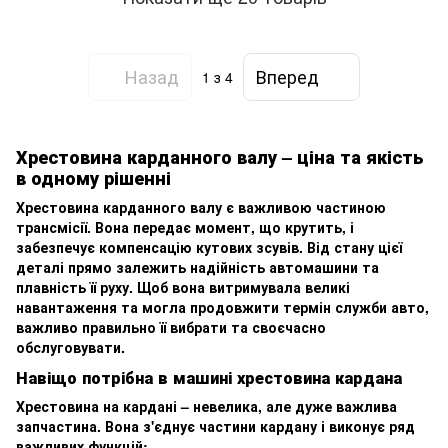
Назад
Вперед
1
з 4
Хрестовина карданного валу – ціна та якість
в одному рішенні
Хрестовина карданного валу є важливою частиною
трансмісії. Вона передає момент, що крутить, і
забезпечує компенсацію кутових зсувів. Від стану цієї
деталі прямо залежить надійність автомашини та
плавність її руху. Щоб вона витримувала великі
навантаження та могла продовжити термін служби авто,
важливо правильно її вибрати та своєчасно
обслуговувати.
Навіщо потрібна в машині хрестовина кардана
Хрестовина на кардані – невелика, але дуже важлива
запчастина. Вона з'єднує частини кардану і виконує ряд
важливих функцій: