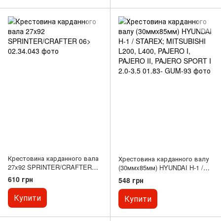
Крестовина карданного вала
Хрестовина карданного валу
27x92 SPRINTER/CRAFTER
(30ммx85мм) HYUNDAI H-1 /
06>
STAREX; MITSUBISHI L200,
610 грн
548 грн
L400, PAJERO I, PAJERO II,
PAJERO SPORT I 2.0-3.5
Купити
Купити
01.83-