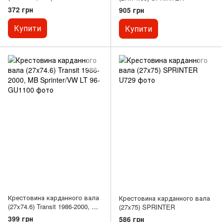
DELICA / SPACE GEAR,
372 грн
905 грн
ECLIPSE II, L 300 / DELICA II,
L 300 III, L200, L400, LANCER
Купити
Купити
III, LANCER IV, LANCER V,
MIRAGE III, OUTLANDER I 0.7-
3.5 05.80-
Крестовина карданного вала
Крестовина карданного вала
(27x74.6) Transit 1986-2000, MB
(27x75) SPRINTER
Sprinter/VW LT 96-
399 грн
586 грн