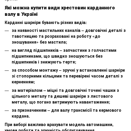
Які можна купити види хрестовин карданного
валу в Україні
Карданні шарніри бувають різних видів:
за наявності мастильних каналів – довговічні деталі з
тавотницею та розраховані на роботу «до
зношування» без мастила;
на вигляд підшипників – запчастини з голчастими
підшипниками, що швидко зношуються без
підшипників і знижують тертя;
за способом монтажу – зручні у встановленні шарніри
зі стопорними кільцями та перевірені часом деталі з
керненням;
за матеріалом – міцні та довговічні точені чашки з
цільного металу та дешеві шарніри з листового
металу, що погано витримують навантаження;
за призначенням – для валу трансмісії та кермового
кардана.
При виборі важливо врахувати модель автомашини,
умови роботи та зручність обслуговування.