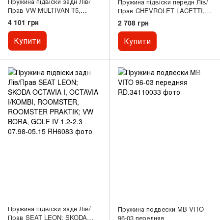
Пружина підвіски задн Лів/
Пружина підвіски передн Лів/
Прав VW MULTIVAN T5,
Прав CHEVROLET LACETTI,
MULTIVAN T6, TRANSPORTER
NUBIRA; DAEWOO LACETTI,
4 101 грн
2 708 грн
T5, TRANSPORTER T6,
NUBIRA 1.4-2.0D 04.97-
TRANSPORTER T6 /
Купити
Купити
CARAVELLE T6 1.9D-3.2 04.03-
08.24
Пружина підвіски задн Лів/
Пружина подвески MB VITO
Прав SEAT LEON; SKODA
96-03 передняя