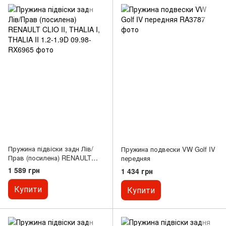
Пружина підвіски задн Лів/
Пружина подвески VW Golf IV
Прав (посилена) RENAULT
передняя
CLIO II, THALIA I, THALIA II
1 589 грн
1 434 грн
1.2-1.9D 09.98-
Купити
Купити