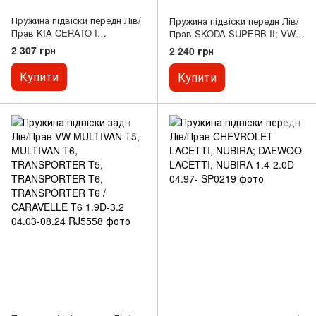
Пружина підвіски передн Лів/
Пружина підвіски передн Лів/
Прав KIA CERATO I
Прав SKODA SUPERB II; VW
1.5D/1.6D/2.0 03.04-12.09
PASSAT B6, PASSAT B7
2 307 грн
2 240 грн
1.4CNG-2.0D 03.05-05.15
Купити
Купити