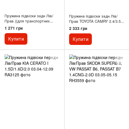
Пружина підвіски задн Лів/
Пружина підвіски задн Лів/
Прав ((для транспортних
Прав TOYOTA CAMRY 2.4/3.5
засобів без спортивної
01.06-12.14
1 271 грн
2 333 грн
підвіски)) AUDI A4 B6, A4 B7
1.6-3.0 11.00-06.08
Купити
Купити