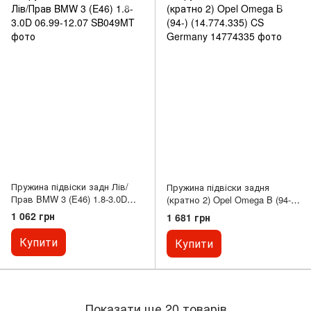
Пружина підвіски задн Лів/
Пружина підвіски задня
Прав BMW 3 (E46) 1.8-3.0D
(кратно 2) Opel Omega B (94-)
06.99-12.07
(14.774.335) CS Germany
1 062 грн
1 681 грн
Купити
Купити
Показати ще 20 товарів