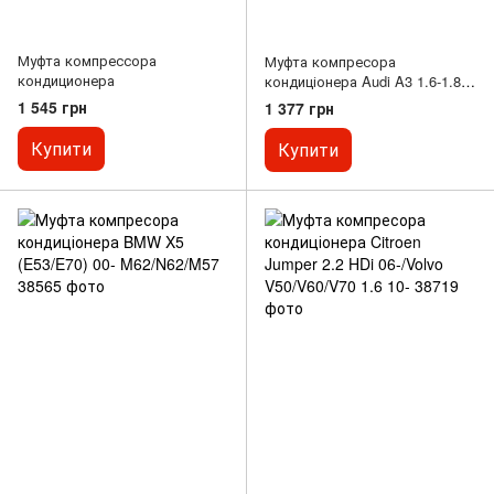
Муфта компрессора
Муфта компресора
кондиционера
кондиціонера Audi A3 1.6-1.8T
96-/Ford Focus 1.6 TDCi 05-
1 545 грн
1 377 грн
Купити
Купити