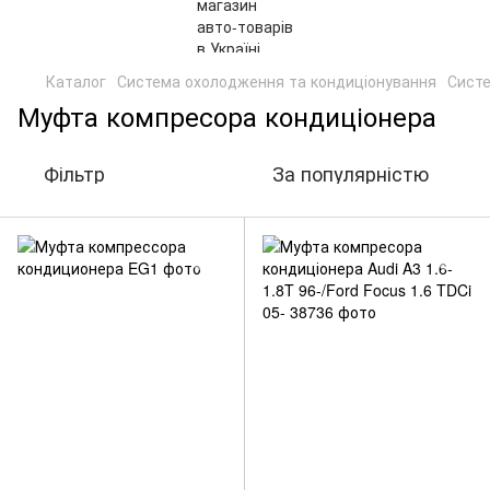
Каталог
Система охолодження та кондиціонування
Систе
Муфта компресора кондиціонера
Фільтр
За популярністю