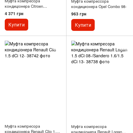
Муфта компресора
Муфта компрессора
кондиціонера Citroen
кондиционера Opel Combo 98-
Jumper/Peugeot Boxer 06-
4 371 грн
963 грн
Купити
Купити
Муфта компресора
Муфта компресора
кондиціонера Renault Clio 1.5
кондиціонера Renault Logan