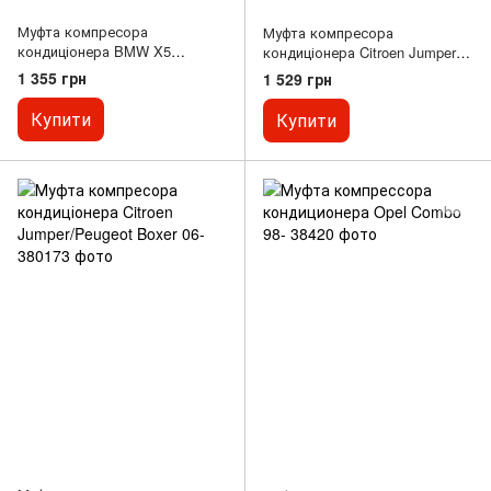
Муфта компресора
Муфта компресора
кондиціонера BMW X5
кондиціонера Citroen Jumper
(E53/E70) 00- M62/N62/M57
2.2 HDi 06-/Volvo V50/V60/V70
1 355 грн
1 529 грн
1.6 10-
Купити
Купити