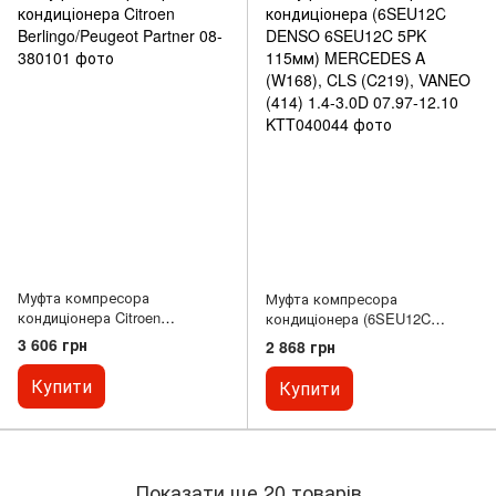
Муфта компресора
Муфта компресора
кондиціонера Citroen
кондиціонера (6SEU12C
Berlingo/Peugeot Partner 08-
DENSO 6SEU12C 5PK 115мм)
3 606 грн
2 868 грн
MERCEDES A (W168), CLS
(C219), VANEO (414) 1.4-3.0D
Купити
Купити
07.97-12.10
Показати ще 20 товарів