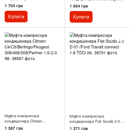
dCi 12-
1.5 dCi 08-/Sandero 1.6/1.5 dCi
1 704 грн
1 664 грн
13-
Купити
Купити
Муфта компресора
Муфта компресора
кондиціонера Citroen
кондиціонера Fiat Scudo 2.0 D
C4/C5/Berlingo/Peugeot
07-/Ford Transit connect 1.8
1 387 грн
1 371 грн