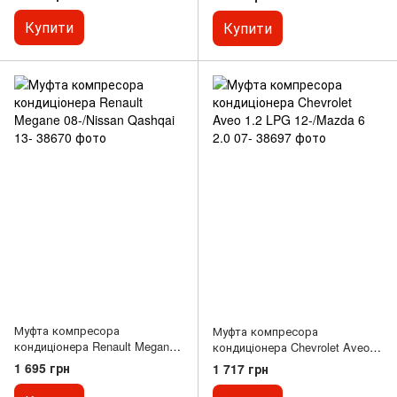
308/406/508/Partner 1.6-2.0 98-
TDCi 06-
Купити
Купити
Муфта компресора
Муфта компресора
кондиціонера Renault Megane
кондиціонера Chevrolet Aveo
08-/Nissan Qashqai 13-
1.2 LPG 12-/Mazda 6 2.0 07-
1 695 грн
1 717 грн