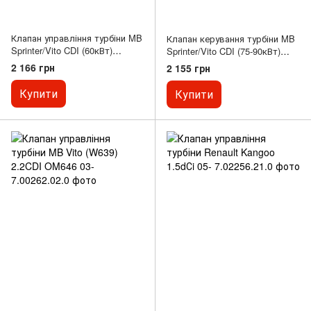
Клапан управління турбіни MB
Клапан керування турбіни MB
Sprinter/Vito CDI (60кВт)
Sprinter/Vito CDI (75-90кВт)
(чорний)
(синій)
2 166 грн
2 155 грн
Купити
Купити