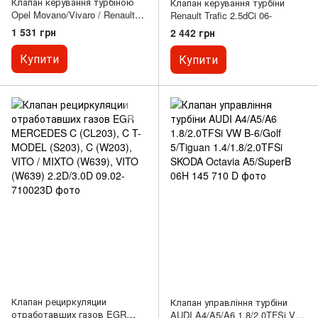
Клапан керування турбіною
Клапан керування турбіни
Opel Movano/Vivaro / Renault
Renault Trafic 2.5dCi 06-
Master/Trafic 1.9-2.5 DTI/CDTI
1 531 грн
2 442 грн
Купити
Купити
Клапан рециркуляции
Клапан управління турбіни
отработавших газов EGR
AUDI A4/A5/A6 1.8/2.0TFSi VW