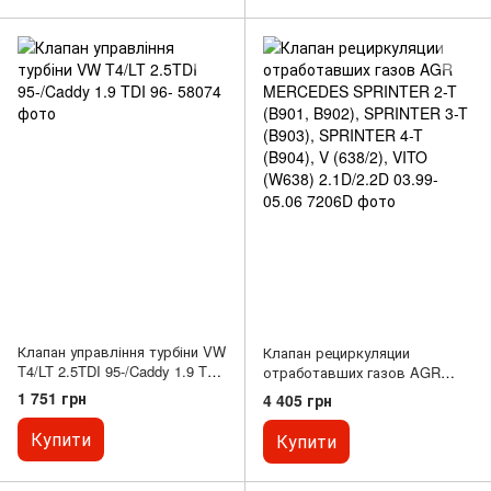
Клапан управління турбіни VW
Клапан рециркуляции
T4/LT 2.5TDI 95-/Caddy 1.9 TDI
отработавших газов AGR
96-
MERCEDES SPRINTER 2-T
1 751 грн
4 405 грн
(B901, B902), SPRINTER 3-T
(B903), SPRINTER 4-T (B904),
Купити
Купити
V (638/2), VITO (W638)
2.1D/2.2D 03.99-05.06