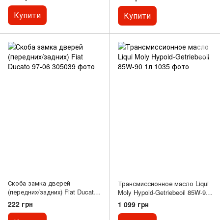
датчика)
Купити
Купити
Скоба замка дверей
Трансмиссионное масло Liqui
(передних/задних) Fiat Ducato
Moly Hypoid-Getriebeoil 85W-90
97-06
1л
222 грн
1 099 грн