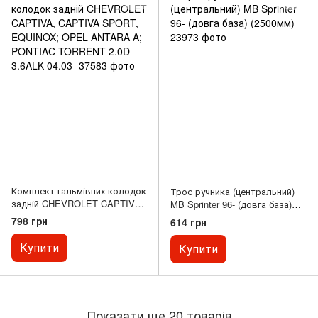
Комплект гальмівних колодок
Трос ручника (центральний)
задній CHEVROLET CAPTIVA,
MB Sprinter 96- (довга база)
CAPTIVA SPORT, EQUINOX;
(2500мм)
798 грн
614 грн
OPEL ANTARA A; PONTIAC
TORRENT 2.0D-3.6ALK 04.03-
Купити
Купити
Показати ще 20 товарів