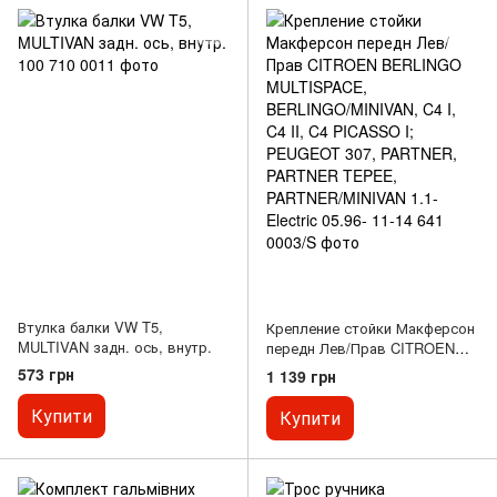
Втулка балки VW T5,
Крепление стойки Макферсон
MULTIVAN задн. ось, внутр.
передн Лев/Прав CITROEN
BERLINGO MULTISPACE,
573 грн
1 139 грн
BERLINGO/MINIVAN, C4 I, C4
II, C4 PICASSO I; PEUGEOT
Купити
Купити
307, PARTNER, PARTNER
TEPEE, PARTNER/MINIVAN
1.1-Electric 05.96-