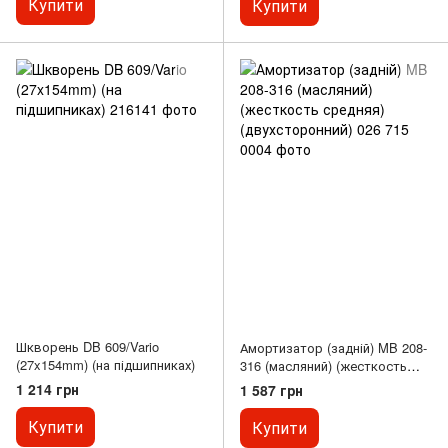
Купити
Купити
Шкворень DB 609/Vario
Амортизатор (задній) MB 208-
(27x154mm) (на підшипниках)
316 (масляний) (жесткость
средняя) (двухсторонний)
1 214 грн
1 587 грн
Купити
Купити