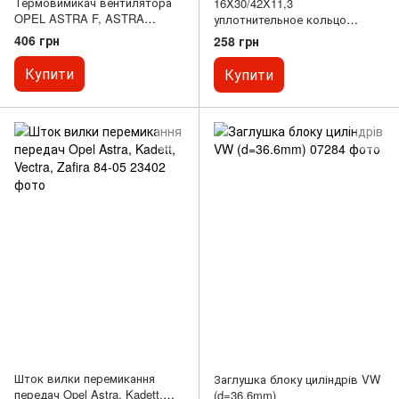
Термовимикач вентилятора
16X30/42X11,3
OPEL ASTRA F, ASTRA
уплотнительное кольцо
F/KOMBI, CALIBRA A, CORSA
селектора коробки передач
406 грн
258 грн
A, CORSA A TR, CORSA
be3,be4 PSA
A/HATCHBACK, CORSA B,
Купити
Купити
CORSA B/HATCHBACK,
KADETT E, KADETT E
COMBO, KADETT E/KOMBI
1.0-3.0 09.82-07.03
Шток вилки перемикання
Заглушка блоку циліндрів VW
передач Opel Astra, Kadett,
(d=36.6mm)