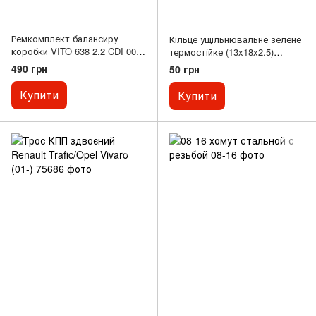
Ремкомплект балансиру
Кільце ущільнювальне зелене
коробки VITO 638 2.2 CDI 000
термостійке (13x18x2.5)
265 12 50 TURKEY
високої якості FKM з
490 грн
50 грн
фторкаучуку
Купити
Купити