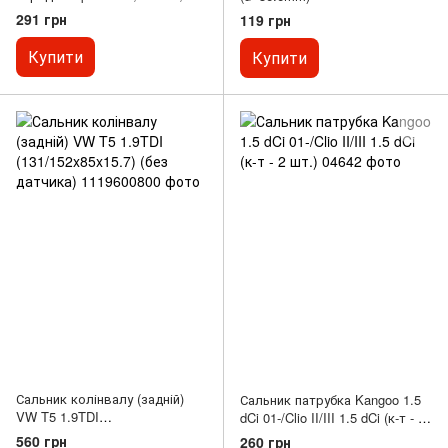
Vectra, Zafira 84-05
291 грн
119 грн
Купити
Купити
Сальник колінвалу (задній)
Сальник патрубка Kangoo 1.5
VW T5 1.9TDI
dCi 01-/Clio II/III 1.5 dCi (к-т - 2
(131/152x85x15.7) (без
шт.)
560 грн
260 грн