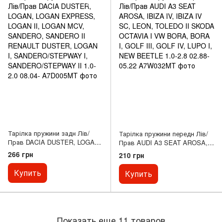
Тарілка пружини задн Лів/
Тарілка пружини передн Лів/
Прав DACIA DUSTER, LOGAN,
Прав AUDI A3 SEAT AROSA,
LOGAN EXPRESS, LOGAN II,
IBIZA IV, IBIZA IV SC, LEON,
266 грн
210 грн
LOGAN MCV, SANDERO,
TOLEDO II SKODA OCTAVIA I
SANDERO II RENAULT
VW BORA, BORA I, GOLF III,
Купить
Купить
DUSTER, LOGAN I,
GOLF IV, LUPO I, NEW
SANDERO/STEPWAY I,
BEETLE 1.0-2.8 02.88-05.22
SANDERO/STEPWAY II 1.0-2.0
08.04-
Показать еще 11 товаров