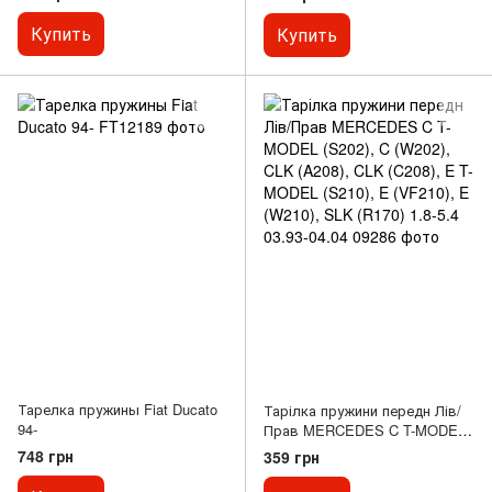
Купить
Купить
Тарелка пружины Fiat Ducato
Тарілка пружини передн Лів/
94-
Прав MERCEDES C T-MODEL
(S202), C (W202), CLK (A208),
748 грн
359 грн
CLK (C208), E T-MODEL (S210),
E (VF210), E (W210), SLK