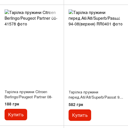
Тарілка пружини Citroen
Тарілка пружини
Berlingo/Peugeot Partner 08-
перед.A6/A8/Superb/Passat 94-
08(верхня)
188 грн
582 грн
Купить
Купить