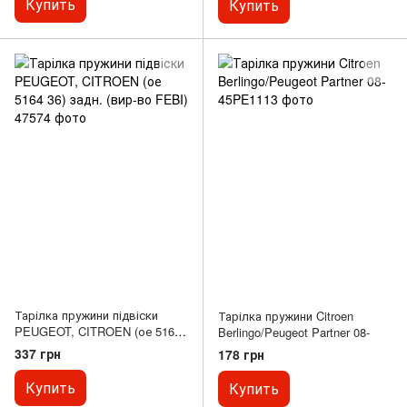
Купить
Купить
(R170) 1.8-5.4 03.93-04.04
Тарілка пружини підвіски
Тарілка пружини Citroen
PEUGEOT, CITROEN (ое 5164
Berlingo/Peugeot Partner 08-
36) задн. (вир-во FEBI)
337 грн
178 грн
Купить
Купить