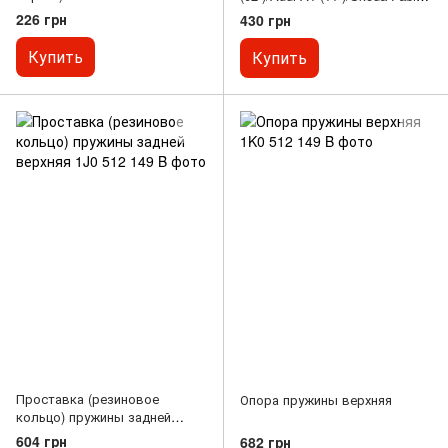
(00-), Rapid (12-)/Seat Ibiza (02-)
226 грн
430 грн
Купить
Купить
Проставка (резиновое
Опора пружины верхняя
кольцо) пружины задней
верхняя
604 грн
682 грн