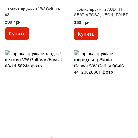
Тарілка пружини VW Golf 83-
Тарiлка пружини AUDI TT;
02
SEAT AROSA, LEON, TOLEDO
II; SKODA OCTAVIA I, OCTAVIA
239 грн
330 грн
II, OCTAVIA I/KOMBI; VW
BORA, BORA I, CORRADO,
Купить
Купить
GOLF IV, LUPO I, NEW
BEETLE 1.0-3.2 08.91-12.13