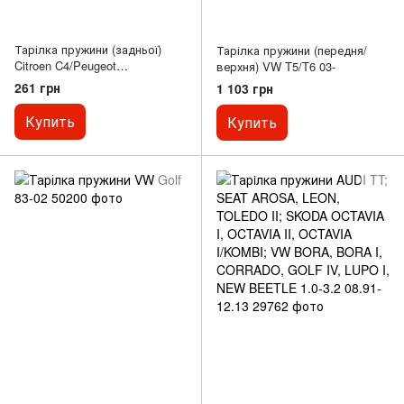
Тарілка пружини (задньої)
Тарілка пружини (передня/
Citroen C4/Peugeot
верхня) VW T5/T6 03-
3008/307/308 00-16
261 грн
1 103 грн
Купить
Купить