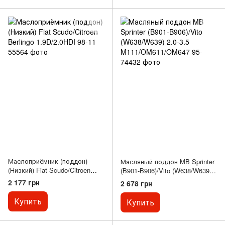
(W211), G (W460), G (W461)
2.0D-4.0D
Маслоприёмник (поддон)
Масляный поддон MB Sprinter
(Низкий) Fiat Scudo/Citroen
(B901-B906)/Vito (W638/W639)
Berlingo 1.9D/2.0HDI 98-11
2.0-3.5 M111/OM611/OM647 95-
2 177 грн
2 678 грн
Купить
Купить