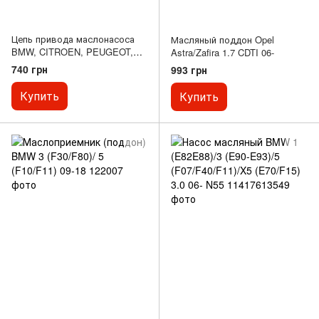
Цепь привода маслонасоса
Масляный поддон Opel
BMW, CITROEN, PEUGEOT,
Astra/Zafira 1.7 CDTI 06-
VOLVO, MB (количество
740 грн
993 грн
звеньев: 48)
Купить
Купить