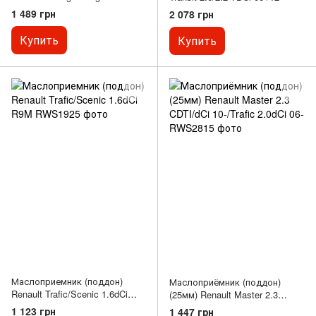
1.6 HDi 05-
1 489 грн
2 078 грн
Купить
Купить
Маслоприемник (поддон)
Маслоприёмник (поддон)
Renault Trafic/Scenic 1.6dCi
(25мм) Renault Master 2.3
R9M
CDTI/dCi 10-/Trafic 2.0dCi 06-
1 123 грн
1 447 грн