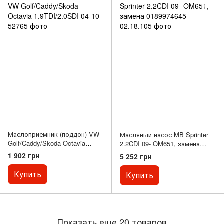
Маслоприемник (поддон) VW
Масляный насос MB Sprinter
Golf/Caddy/Skoda Octavia
2.2CDI 09- OM651, замена
1.9TDI/2.0SDI 04-10
0189974645
1 902 грн
5 252 грн
Купить
Купить
Показать еще 20 товаров