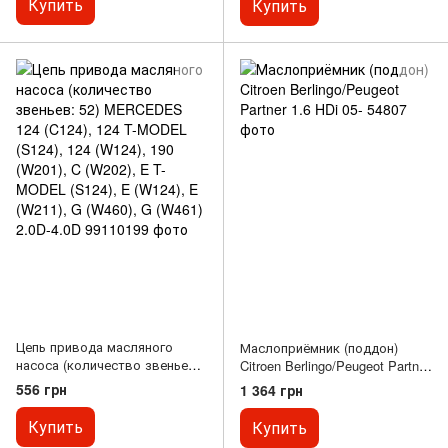
Купить
Купить
(W124), E (W211), E T-MODEL
(S124), G (W460), G (W461)
2.0D-4.0D
Цепь привода масляного
Маслоприёмник (поддон)
насоса (количество звеньев:
Citroen Berlingo/Peugeot Partner
52) MERCEDES 124 (C124),
1.6 HDi 05-
556 грн
1 364 грн
124 T-MODEL (S124), 124
(W124), 190 (W201), C (W202),
Купить
Купить
E T-MODEL (S124), E (W124), E