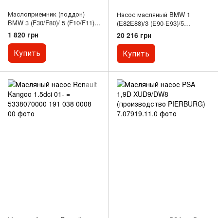
Маслоприемник (поддон)
Насос масляный BMW 1
BMW 3 (F30/F80)/ 5 (F10/F11)
(E82E88)/3 (E90-E93)/5
09-18
(F07/F40/F11)/X5 (E70/F15) 3.0
1 820 грн
20 216 грн
06- N55
Купить
Купить