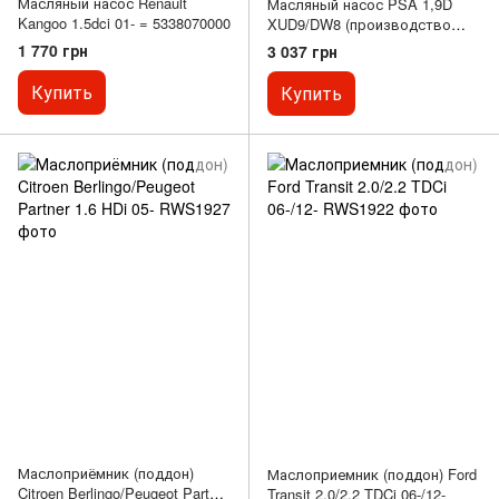
Масляный насос Renault
Масляный насос PSA 1,9D
Kangoo 1.5dci 01- = 5338070000
XUD9/DW8 (производство
PIERBURG)
1 770 грн
3 037 грн
Купить
Купить
Маслоприёмник (поддон)
Маслоприемник (поддон) Ford
Citroen Berlingo/Peugeot Partner
Transit 2.0/2.2 TDCi 06-/12-