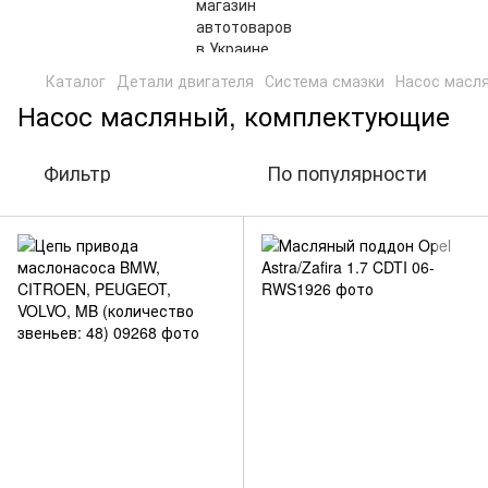
Каталог
Детали двигателя
Система смазки
Насос масл
Насос масляный, комплектующие
Фильтр
По популярности