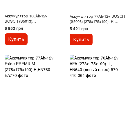
Аккумулятор 100Ah-12v
Аккумулятор 77Ah-12v BOSCH
BOSCH (S5013)
(S5008) (278x175x190), R,
(353x175x190),R,EN830
EN780
6 952 грн
5 421 грн
Купить
Купить