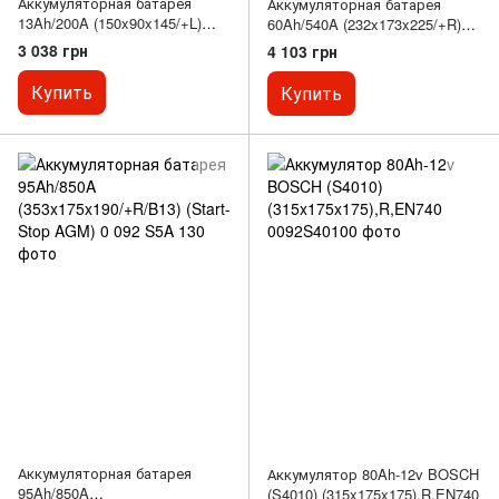
Аккумуляторная батарея
Аккумуляторная батарея
13Ah/200A (150x90x145/+L)
60Ah/540A (232x173x225/+R)
(Start-Stop/вспомогательная)
S4 Азия
3 038 грн
4 103 грн
Купить
Купить
Аккумуляторная батарея
Аккумулятор 80Ah-12v BOSCH
95Ah/850A
(S4010) (315x175x175),R,EN740