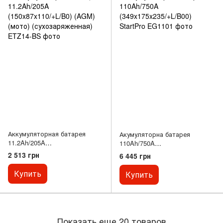
Аккумуляторная батарея
Акумуляторна батарея
11.2Ah/205A
110Ah/750A
(150x87x110/+L/B0) (AGM)
(349x175x235/+L/B00) StartPro
2 513 грн
6 445 грн
(мото) (сухозаряженная)
Купить
Купить
Показать еще 20 товаров