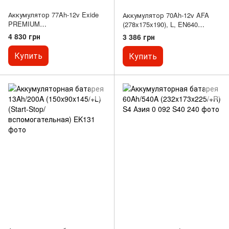
Аккумулятор 77Ah-12v Exide
Аккумулятор 70Ah-12v AFA
PREMIUM
(278x175x190), L, EN640
(278х175х190),R,EN760
(левый плюс)
4 830 грн
3 386 грн
Купить
Купить