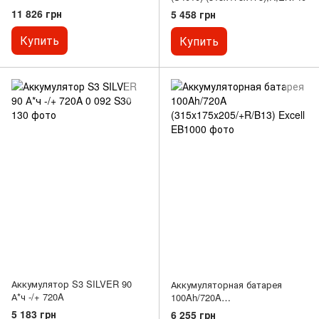
(353x175x190/+R/B13) (Start-
11 826 грн
5 458 грн
Stop AGM)
Купить
Купить
Аккумулятор S3 SILVER 90
Аккумуляторная батарея
А*ч -/+ 720A
100Ah/720A
(315x175x205/+R/B13) Excell
5 183 грн
6 255 грн