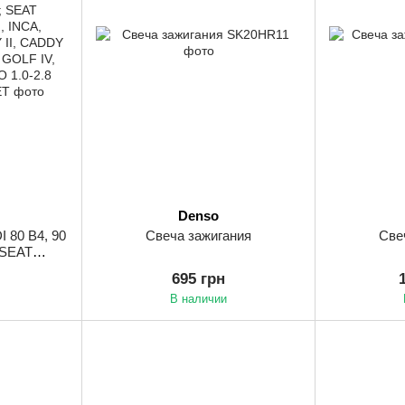
Denso
 80 B4, 90
Свеча зажигания
Све
 SEAT
, INCA,
695 грн
DDY II,
В наличии
GOLF III,
/B4, POLO
6.03