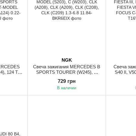
NGK
MERCEDES
Свеча зажигания MERCEDES B
Свеча заж
4), 124 T-
SPORTS TOURER (W245), C
S40 II, V
(W124), A
(CL203), C T-MODEL (S202), C T-
MAX, C-
729 грн
 B SPORTS
MODEL (S203), C (W203), CLK
ECOSPORT, 
В наличии
 T-MODEL
(A208), CLK (A209), CLK (C208),
IV, FIE
A124) 0.22-
CLK (C209) 1.3-6.8 11.84-
FIESTA/M
MAX 