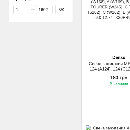
От Цена, грн
До Цена, грн
OK
Denso
Свеча зажигания 
124 (A124), 124 (C12
MODEL (S124), 124 
180 грн
(W168), A (W169),
В наличии
TOURER (W245), C
(S202), C (W202), E (
6.0 12.74-