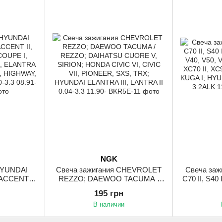
NGK
HYUNDAI
Свеча зажигания CHEVROLET
Свеча заж
ACCENT II,
REZZO; DAEWOO TACUMA /
C70 II, S40 I
COUPE I,
REZZO; DAIHATSU CUORE V,
V40, V50, V7
195 грн
A III,
SIRION; HONDA CIVIC VI, CIVIC
XC70 II, XC
В наличии
OPER I,
VII, PIONEER, SXS, TRX;
KUGA I; H
 I, I30,
HYUNDAI ELANTRA III, LANTRA
1.5-