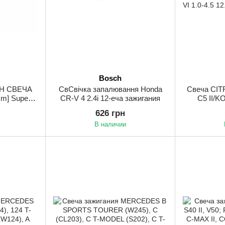
Bosch
CH СВЕЧА
СвСвічка запалювання Honda
Свеча CITR
m] Super
CR-V 4 2.4i 12-еча зажигания
C5 II/K
 ШТ.)
PICASS
626 грн
ULYS
В наличии
GRANDEUR, 
SANTA F
SONATA 