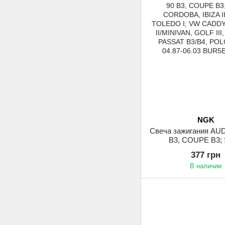
NGK
Свеча зажигания AUDI
B3, COUPE B3;
CORDOBA, IBIZA II
377 грн
TOLEDO I; VW CA
В наличии
CADDY II/MINIVAN, 
GOLF IV, PASSAT B3
1.0-2.8 04.87-0