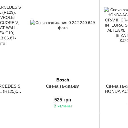
Bosch
ERCEDES S
Свеча зажигания
Свеча заж
L (R129);
HONDA ACCO
EVROLET
CR-V II, CR
525 грн
 CUORE V,
V, INTEG
В наличии
EAT WALL
ALTEA, AL
EX C10,
IBIZA III, I
3 06.87-