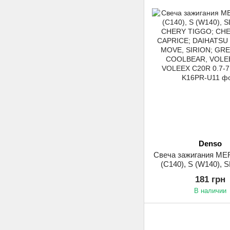
Denso
Свеча зажигания M
(C140), S (W140), S
CHERY TIGGO; CH
181 грн
CAPRICE; DAIHATSU
В наличии
MOVE, SIRION; GR
COOLBEAR, VOLE
VOLEEX C20R 0.7-7.