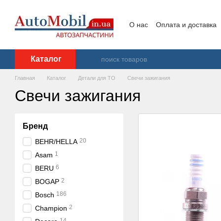
Перейти к основному контенту
О нас
Оплата и доставка
Контакты
Каталог
Главная
Каталог
Детали для ТО
Свечи зажигания
Свечи зажигания
Бренд
20
BEHR/HELLA
1
Asam
6
BERU
2
BOGAP
186
Bosch
2
Champion
14