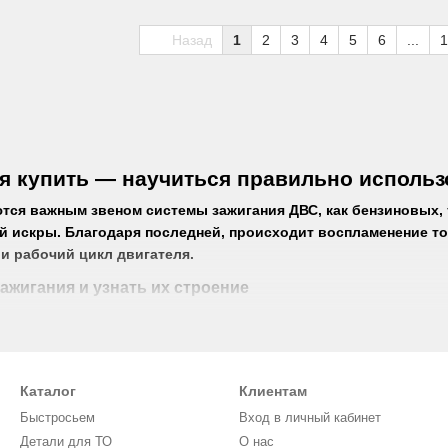
 08.91-
II 0.04-3.3 11.90-
Назад
1
2
3
4
5
6
...
1
я купить — научиться правильно использ
тся важным звеном системы зажигания ДВС, как бензиновых,
й искры. Благодаря последней, происходит воспламенение т
и рабочий цикл двигателя.
зажигания и узнать их строение
ленький, но строение сложное. Неприметная деталь создана д
 разницы давления. Конструкция детали состоит из множеств
род отвечает за подачу высокого напряжения. Материал из
Каталог
Клиентам
едь, иридий, платина.
Быстросьем
Вход в личный кабинет
род служит основой и «массой» свечи зажигания для автомо
Детали для ТО
О нас
еленной дистанции от центрального электрода.