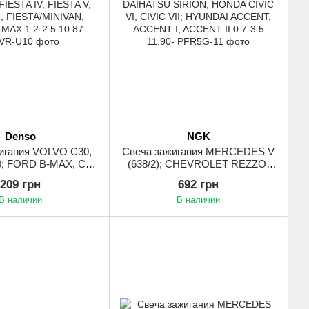
Denso
NGK
игания VOLVO C30,
Свеча зажигания MERCEDES V
50; FORD B-MAX, C-
(638/2); CHEVROLET REZZO;
MAX II, COUGAR,
DAEWOO TACUMA / REZZO;
209 грн
692 грн
FIESTA III, FIESTA
DAIHATSU SIRION; HONDA
В наличии
В наличии
STA V, FIESTA VI,
CIVIC VI, CIVIC VII; HYUNDAI
INIVAN, FOCUS C-
ACCENT, ACCENT I, ACCENT II
1.2-2.5 10.87-
0.7-3.5 11.90-