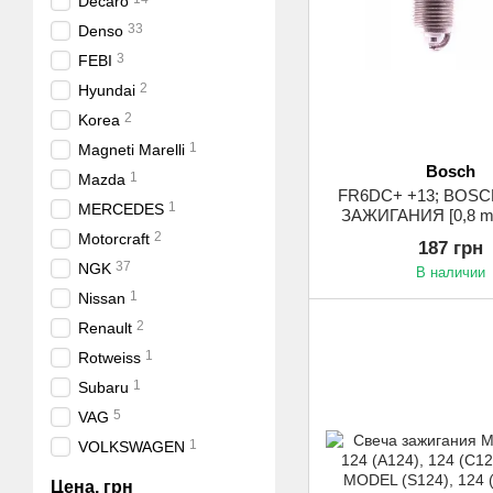
Decaro
33
Denso
3
FEBI
2
Hyundai
2
Korea
1
Magneti Marelli
Bosch
1
Mazda
FR6DC+ +13; BOS
1
MERCEDES
ЗАЖИГАНИЯ [0,8 m
Plus Yttrium (1
2
Motorcraft
187 грн
37
NGK
В наличии
1
Nissan
2
Renault
1
Rotweiss
1
Subaru
5
VAG
1
VOLKSWAGEN
Цена, грн