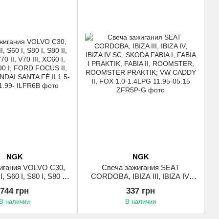
NGK
NGK
игания VOLVO C30,
Свеча зажигания SEAT
I, S60 I, S80 I, S80 II,
CORDOBA, IBIZA III, IBIZA IV,
0 II, V70 III, XC60 I,
IBIZA IV SC; SKODA FABIA I,
744 грн
337 грн
90 I; FORD FOCUS II,
FABIA I PRAKTIK, FABIA II,
В наличии
В наличии
YUNDAI SANTA FÉ II
ROOMSTER, ROOMSTER
3.2ALK 11.99-
PRAKTIK; VW CADDY II, FOX