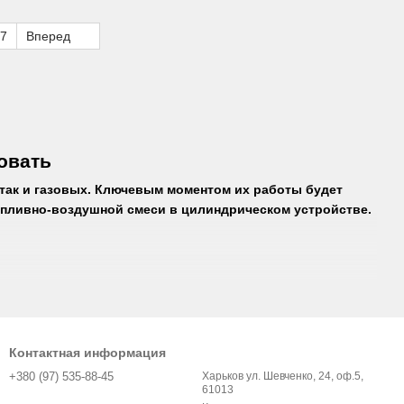
1.0-1.4LPG 11.95-05.15
7
Вперед
овать
 так и газовых. Ключевым моментом их работы будет
опливно-воздушной смеси в цилиндрическом устройстве.
ля работы в экстремальных условиях: при низких и
а важных элементов:
готовления должен быть прочным и хорошо проводящим
Контактная информация
+380 (97) 535-88-45
Харьков ул. Шевченко, 24, оф.5,
биля. Разработчики его присоединяют к основным
61013