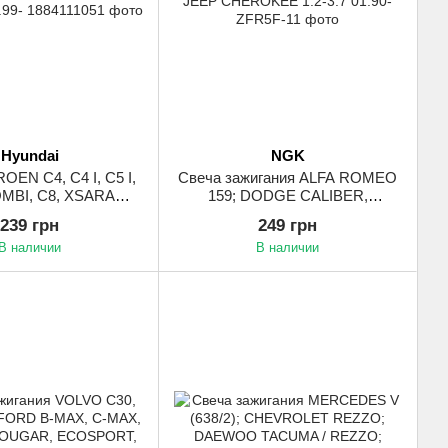
Hyundai
NGK
OEN C4, C4 I, C5 I,
Свеча зажигания ALFA ROMEO
OMBI, C8, XSARA
159; DODGE CALIBER,
O; FIAT SCUDO,
JOURNEY; FIAT FREEMONT,
239 грн
249 грн
SE; HYUNDAI
STILO; HONDA ACCORD VI,
В наличии
В наличии
IX35, SANTA FÉ II,
CIVIC VI, CR-V I; HYUNDAI
É III, SONATA V,
ELANTRA IV, I20 I, I30; JEEP
VI 1.0-4.5 12.99-
CHEROKEE 1.2-3.7 01.90-