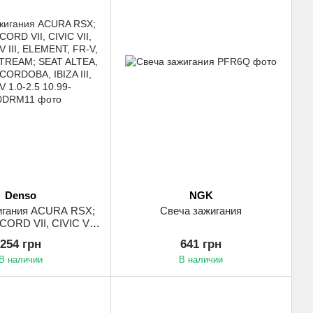
Denso
NGK
игания ACURA RSX;
Свеча зажигания
RD VII, CIVIC VII,
-V III, ELEMENT, FR-
254 грн
641 грн
RA, STREAM; SEAT
В наличии
В наличии
TEA XL, CORDOBA,
BIZA IV 1.0-2.5 10.99-