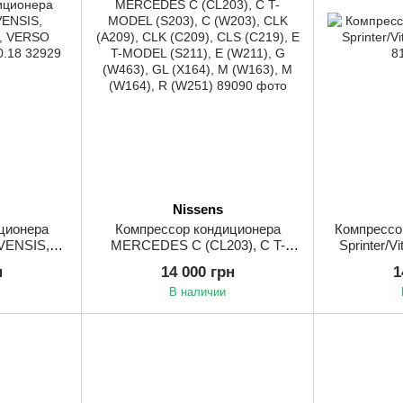
Nissens
ционера
Компрессор кондиционера
Компрессо
VENSIS,
MERCEDES C (CL203), C T-
Sprinter/V
I, VERSO
MODEL (S203), C (W203), CLK
н
14 000 грн
1
5-10.18
(A209), CLK (C209), CLS (C219),
В наличии
E T-MODEL (S211), E (W211), G
(W463), GL (X164), M (W163), M
(W164), R (W251)