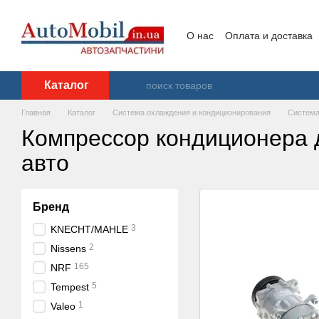
Перейти к основному контенту
О нас
Оплата и доставка
Контакты
Каталог
Главная
Каталог
Система охлаждения и кондиционирования
Система
Компрессор кондиционера 
авто
Бренд
3
KNECHT/MAHLE
2
Nissens
165
NRF
5
Tempest
1
Valeo