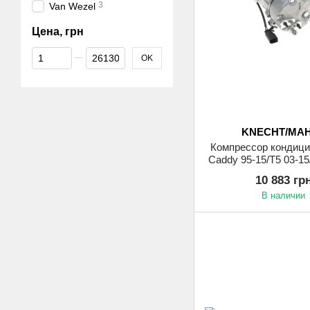
3
Van Wezel
Цена, грн
От Цена, грн
До Цена, грн
OK
KNECHT/MA
Компрессор кондиц
Caddy 95-15/T5 03-15
10 883 гр
В наличии