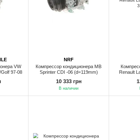
HLE
NRF
ионера VW
Компрессор кондиционера MB
Компрес
/Golf 97-08
Sprinter CDI -06 (d=119mm)
Renault L
н
10 333 грн
1
В наличии