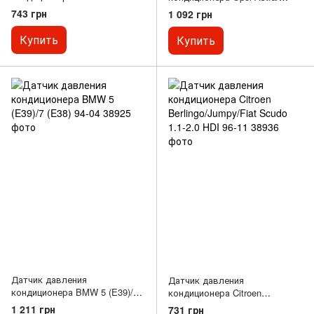
Passat 96-05
Vectra/Renault Megane/Scenic
743 грн
1 092 грн
99-
Купить
Купить
Датчик давления
Датчик давления
кондиционера BMW 5 (E39)/7
кондиционера Citroen
(E38) 94-04
Berlingo/Jumpy/Fiat Scudo 1.1-
1 211 грн
731 грн