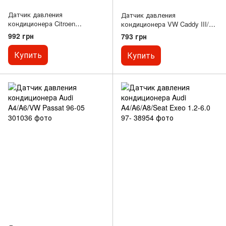
Датчик давления
Датчик давления
кондиционера Citroen
кондиционера VW Caddy III/T5
Berlingo/Peugeot Partner 1.6
03-
992 грн
793 грн
HDi 08-
Купить
Купить