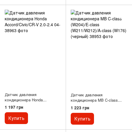
Датчик давления
Датчик давления
кондиционера Honda
кондиционера MB C-class
Accord/Civic/CR-V 2.0-2.4 04-
(W204)/E-class (W211/W212)/A-
1 197 грн
1 223 грн
class (W176) (черный)
Купить
Купить