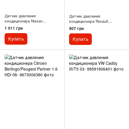
Датчик давления
Датчик давления
кондиционера Nissan
кондиционера Renault
Juke/Qashqai/X-Trail 1.0-4.0 01-
Kangoo/Scenic/Master/Trafic 01-
1 011 грн
907 грн
Купить
Купить