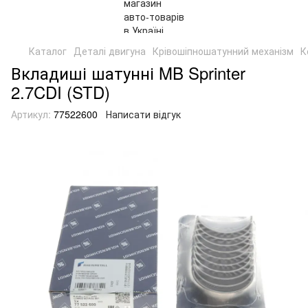
Каталог
Деталі двигуна
Крівошіпношатунний механізм
К
Вкладиші шатунні MB Sprinter
2.7CDI (STD)
Артикул:
77522600
Написати відгук