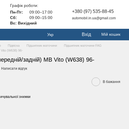
Графік роботи:
+380 (97) 535-88-45
Пн-Пт:
09:00–17:00
Сб:
09:00–15:00
automobil.in.ua@gmail.com
Вс: Вихідний
Вхід
Мій кошик
Укр
о
Підвіска
Підшипник маточини
Підшипник маточини FAG
Vito (W638) 96-
ередній/задній) MB Vito (W638) 96-
Написати відгук
В бажання
ичувальної знижки