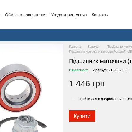
а
Обмін та повернення
Угода користувача
Контакти
Головна
Каталог
Підвіска та керм
Підшипник маточини (передній/задній) MB 
Підшипник маточини (п
В наявності
Артикул: 713 6670 50
1 446 грн
Увійти
для відображення накоп
%
Купити