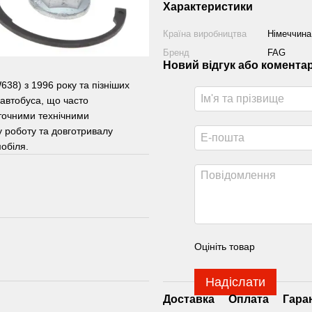
Характеристики
Країна виробництва
Німеччина
Бренд
FAG
Новий відгук або комента
38) з 1996 року та пізніших
оавтобуса, що часто
 точними технічними
 роботу та довготривалу
обіля.
Оцініть товар
Надіслати
Доставка
Оплата
Гара